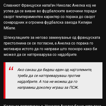
Славниот Француски напаѓач Николас Анелка кој не
успеа да се вивне во фудбалските височини поради
својот темпераментен карактер со порака до својот
сонародник и огромна фудбалска ѕвезда Килијан
Мбапе.
Шпекулациите за негово заминување од француската
престолнина се се погласни, а Анелка со порака го
мотивира истото да го направи што поскоро како би
можел да се натпреварува со најдобрите.
Ако сакаш да бидеш еден од најголемите,
треба да се натпреваруваш против
најдобрите. А тоа не можеш да го
направиш доколку играш за ПСЖ.