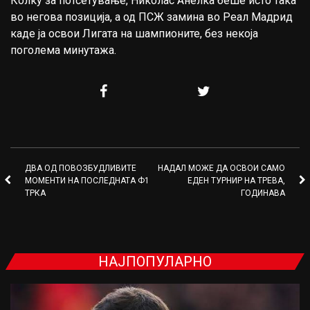
Колку за потсетување, Николас Анелка беше исто така
во негова позиција, а од ПСЖ замина во Реал Мадрид
каде ја освои Лигата на шампионите, без некоја
поголема минутажа.
ДВА ОД ПОВОЗБУДЛИВИТЕ
НАДАЛ МОЖЕ ДА ОСВОИ САМО
МОМЕНТИ НА ПОСЛЕДНАТА Ф1
ЕДЕН ТУРНИР НА ТРЕВА,
ТРКА
ГОДИНАВА
НАЈПОПУЛАРНО