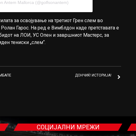
Son Antem Mallorca (@golfsonantem)
тилата за освојување на третиот Грен слем во
 Ролан Гарос. На ред е Вимблдон каде претставата е
обидот на ЛОИ, УС Опен и завршниот Мастерс, за
ден тениски „слем“.
 МБАПЕ
ДОНЧИЌ! ИСТОРИЈА!
СОЦИЈАЛНИ МРЕЖИ