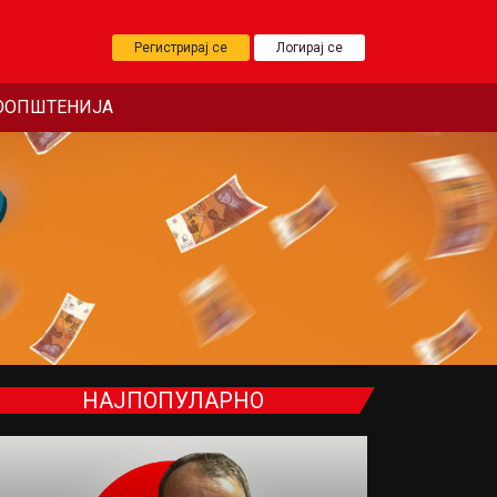
Регистрирај се
Логирај се
ООПШТЕНИЈА
НАЈПОПУЛАРНО