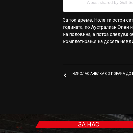
A post shared by Golf 
За тоа време, Ноле ги остри се
годината, по Аустралиан Опен и
на половина, а потоа следува 
комплетирање на досега невди
НИКОЛАС АНЕЛКА СО ПОРАКА ДО
ЗА НАС