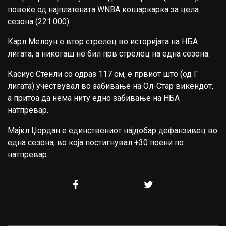
повеќе од најплатената WNBA кошаркарка за цела
сезона (221.000).
Карл Мелоун е втор стрелец во историјата на НБА
лигата, а никогаш не бил прв стрелец на една сезона.
Касиус Стенли со одраз 117 см, е првиот што (од Г
лигата) учествувал во забивање на Ол-Стар викендот,
а притоа да нема ниту едно забивање на НБА
натпревар.
Мајкл Џордан е единствениот најдобар дефанзивец во
една сезона, во која постигнувал +30 поени по
натпревар.