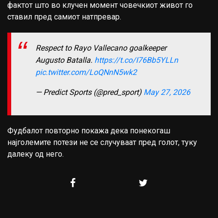
фактот што во клучен момент човечкиот живот го
ставил пред самиот натпревар.
Respect to Rayo Vallecano goalkeeper
Augusto Batalla.
https://t.co/I76Bb5YLLn
pic.twitter.com/LoQNnN5wk2
— Predict Sports (@pred_sport)
May 27, 2026
Фудбалот повторно покажа дека понекогаш
најголемите потези не се случуваат пред голот, туку
далеку од него.