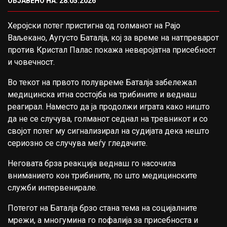
ОБЈАВЕНО НА: 28.05.2026
Херојски потег пристигна од голманот на Рајо
Ваљекано, Аугусто Баталја, кој за време на натпреварот
против Кристал Палас покажа неверојатна присебност
и човечност.
Во текот на првото полувреме Баталја забележал
медицинска итна состојба на трибините и веднаш
реагирал. Наместо да ја продолжи играта како ништо
да не се случува, голманот седнал на тревникот и со
својот потег му сигнализирал на судијата дека нешто
сериозно се случува меѓу гледачите.
Неговата брза реакција веднаш го насочила
вниманието кон трибините, по што медицинските
служби интервенирале.
Потегот на Баталја брзо стана тема на социјалните
мрежи, а многумина го пофалија за присебноста и