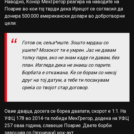
Наводно, Конор МекГрегор реагира на наводите на
Поарие во кои тој тврди дека Ирецот се согласил да
донира 500.000 американски долари во добротворни
цели:
Готов си, сеља*иште. Зошто мрдаш со
ушите? Мозокот ти е умрен. Јас не давам
толку пари, ако не знам каде ги давам, без
план. Изгледа дека не знаеш со парите.
Борбата е откажана. Ќе се борам со некој
друг на тој датум, а тебе ти посакувам
среќа со твојот стар договор.
Овие двајца, досега се бореа двапати, скорот е 1:1. На
УФЦ 178 во 2014-та победи МекГрегор, додека на УФЦ
257 оваа година, славеше Поарие. Двете борби
завршија со (технички) нок-аут.