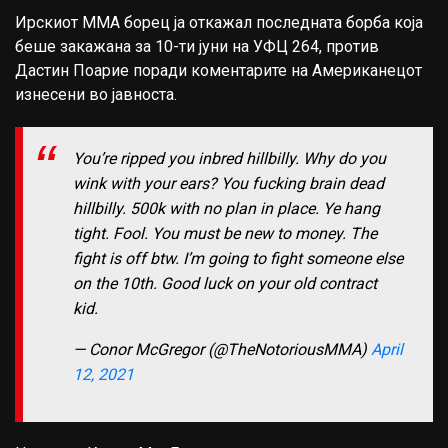
Ирскиот ММА борец ја откажал последната борба која
беше закажана за 10-ти јуни на УФЦ 264, против
Дастин Поарие поради коментарите на Американецот
изнесени во јавноста.
You’re ripped you inbred hillbilly. Why do you
wink with your ears? You fucking brain dead
hillbilly. 500k with no plan in place. Ye hang
tight. Fool. You must be new to money. The
fight is off btw. I’m going to fight someone else
on the 10th. Good luck on your old contract
kid.
— Conor McGregor (@TheNotoriousMMA)
April
12, 2021