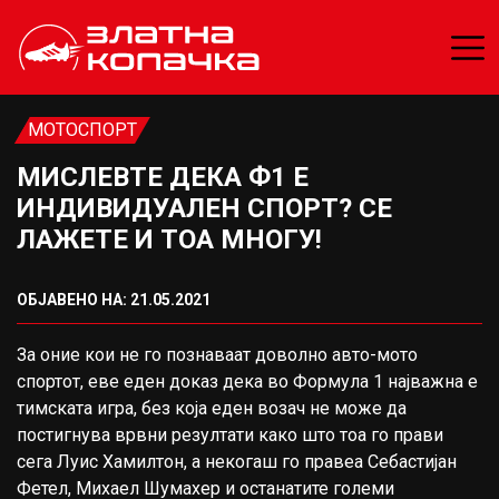
МОТОСПОРТ
МИСЛЕВТЕ ДЕКА Ф1 Е
ИНДИВИДУАЛЕН СПОРТ? СЕ
ЛАЖЕТЕ И ТОА МНОГУ!
ОБЈАВЕНО НА: 21.05.2021
За оние кои не го познаваат доволно авто-мото
спортот, еве еден доказ дека во Формула 1 најважна е
тимската игра, без која еден возач не може да
постигнува врвни резултати како што тоа го прави
сега Луис Хамилтон, а некогаш го правеа Себастијан
Фетел, Михаел Шумахер и останатите големи