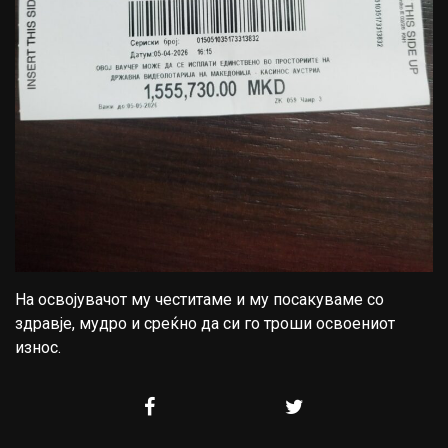
На освојувачот му честитаме и му посакуваме со
здравје, мудро и среќно да си го троши освоениот
износ.