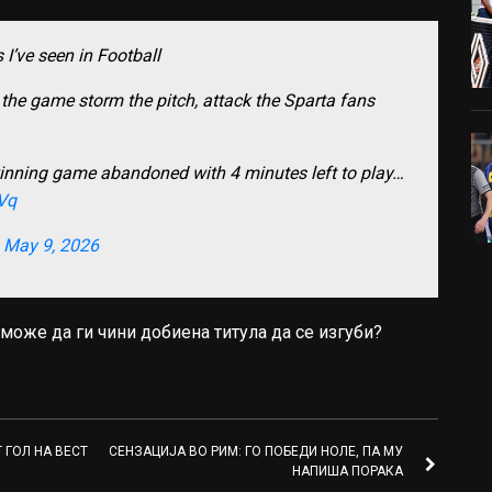
I’ve seen in Football
the game storm the pitch, attack the Sparta fans
 winning game abandoned with 4 minutes left to play…
4Vq
)
May 9, 2026
 може да ги чини добиена титула да се изгуби?
 ГОЛ НА ВЕСТ
СЕНЗАЦИЈА ВО РИМ: ГО ПОБЕДИ НОЛЕ, ПА МУ
НАПИША ПОРАКА