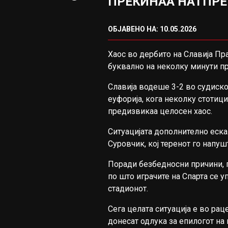
ПРЕКИНАА НАТПРЕ
ОБЈАВЕНО НА: 10.05.2026
Хаос во дербито на
Славија Пр
буквално на неколку минути пр
Славија водеше 3-2 во судиск
еуфорија, кога неколку стотици
предизвикаа целосен хаос.
Ситуацијата дополнително еска
Суровчик
, кој теренот го нап
Поради безбедносни причини, 
по што играчите на Спарта се 
стадионот.
Сега целата ситуација е во рац
донесат одлука за епилогот на 