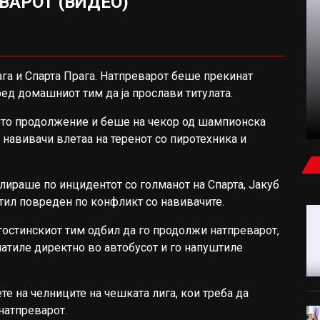
ВАРОТ (ВИДЕО)
ФУДБАЛ
ага
и
Спарта Прага. Н
атпреварот беше прекинат
ед домашниот тим да ја прослави титулата.
ЧАЛХАНОГЛУ ПРЕСАДИ КОСА, МОДРИЌ
ПРОВЕРИ КОЛКУ Е ПОРАСНАТА (ВИДЕО)
ото продолжение и беше на чекор од шампионска
 навивачи влетаа на теренот со пиротехника и
лираше по инцидентот со голманот на Спарта,
Јакуб
уштил повреден по конфликт со навивачите.
гостинскиот тим одбил да го продолжи натпреварот,
упатиле директно во автобусот и го напуштиле
ете на челниците на чешката лига, кои треба да
натпреварот.