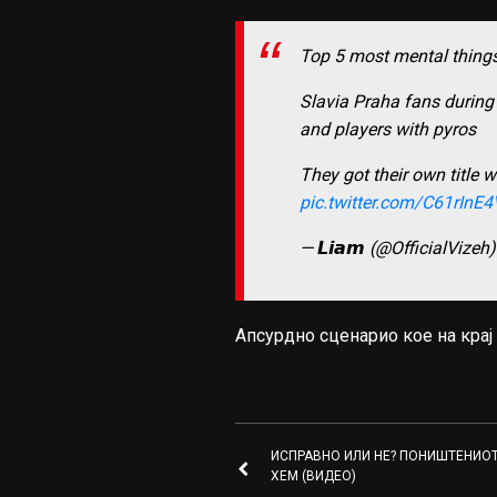
Top 5 most mental things 
Slavia Praha fans during 
and players with pyros
They got their own title
pic.twitter.com/C61rInE
— 𝙇𝙞𝙖𝙢 (@OfficialVizeh
Апсурдно сценарио кое на крај
ИСПРАВНО ИЛИ НЕ? ПОНИШТЕНИОТ
ХЕМ (ВИДЕО)