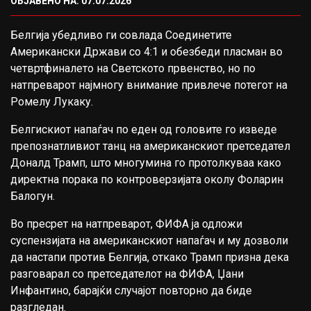
ОБЈАВЕНО НА: 07.07.2026
Белгија убедливо ги совлада Соединетите
Американски Држави со 4:1 и обезбеди пласман во
четвртфиналето на Светското првенство, но по
натпреварот најмногу внимание привлече потегот на
Ромелу Лукаку.
Белгискиот напаѓач по еден од головите го изведе
препознатливиот танц на американскиот претседател
Доналд Трамп, што многумина го протолкуваа како
директна порака по контроверзијата околу Фоларин
Балогун.
Во пресрет на натпреварот, ФИФА ја одложи
суспензијата на американскиот напаѓач и му дозволи
да настапи против Белгија, откако Трамп призна дека
разговарал со претседателот на ФИФА, Џани
Инфантино, барајќи случајот повторно да биде
разгледан.