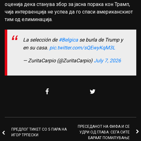
оценија дека станува збор за јасна порака кон Трамп,
чија интервенција не успеа да го спаси американскиот
тим од елиминација.
La selección de
#Belgica
se burla de Trump y
en su casa.
pic.twitter.com/sQEwyKqM3L
— ZuritaCarpio (@ZuritaCarpio)
July 7, 2026
ПРЕСЕДАНОТ НА ФИФА И СЕ
ПРЕДЛОГ ТИКЕТ СО 5 ПАРА НА
УДРИ ОД ГЛАВА: СЕГА СИТЕ
ИГОР ТРПЕСКИ
БАРААТ ПОМИЛУВАЊЕ