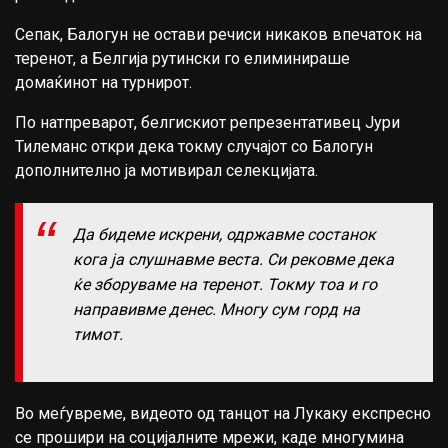
Сепак, Балогун не остави речиси никаков впечаток на
теренот, а Белгија рутински го елиминираше
домаќинот на турнирот.
По натпреварот, белгискиот репрезентативец Јури
Тилеманс откри дека токму случајот со Балогун
дополнително ја мотивирал селекцијата.
Да бидеме искрени, одржавме состанок
кога ја слушнавме веста. Си рековме дека
ќе зборуваме на теренот. Токму тоа и го
направивме денес. Многу сум горд на
тимот.
Во меѓувреме, видеото од танцот на Лукаку експресно
се прошири на социјалните мрежи, каде многумина