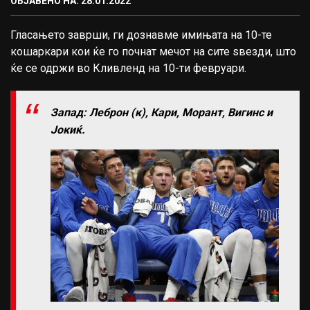
ОБЈАВЕНО НА: 28.01.2022
Гласањето заврши, ги дознавме имињата на 10-те
кошаркари кои ќе го почнат мечот на сите ѕвезди, што
ќе се одржи во Кливленд на 10-ти февруари.
Запад: Леброн (к), Кари, Морант, Вигинс и
Јокиќ.