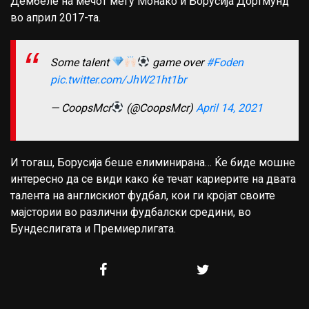
Дембеле на мечот меѓу Монако и Борусија Дортмунд
во април 2017-та.
Some talent
game over
#Foden
pic.twitter.com/JhW21ht1br
— CoopsMcr
(@CoopsMcr)
April 14, 2021
И тогаш, Борусија беше елиминирана… Ќе биде мошне
интересно да се види како ќе течат кариерите на двата
талента на англискиот фудбал, кои ги кројат своите
мајстории во различни фудбалски средини, во
Бундеслигата и Премиерлигата.