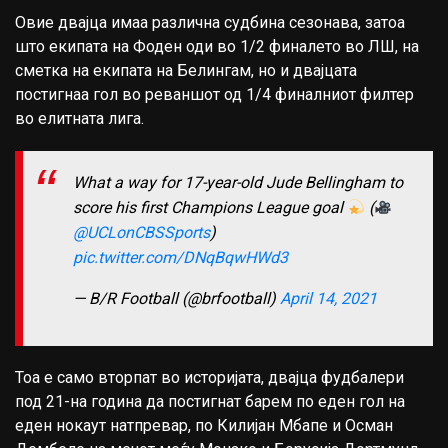
Овие двајца имаа различна судбина сезонава, затоа
што екипата на Фоден оди во 1/2 финалето во ЛШ, на
сметка на екипата на Белингам, но и двајцата
постигнаа гол во реваншот од 1/4 финалниот филтер
во елитната лига.
What a way for 17-year-old Jude Bellingham to
score his first Champions League goal
(
@UCLonCBSSports
)
pic.twitter.com/DNqBqwHWd3
— B/R Football (@brfootball)
April 14, 2021
Тоа е само вторпат во историјата, двајца фудбалери
под 21-на година да постигнат барем по еден гол на
еден нокаут натпревар, по Килијан Мбапе и Осман