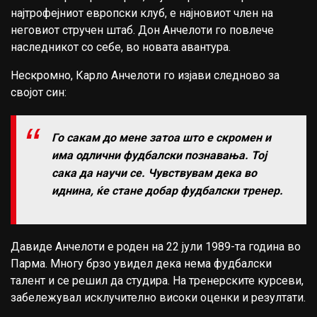
најтрофејниот европски клуб, е најновиот член на
неговиот стручен штаб. Дон Анчелоти го повлече
наследникот со себе, во новата авантура.
Нескромно, Карло Анчелоти го изјави следново за
својот син:
Го сакам до мене затоа што е скромен и
има одлични фудбалски познавања. Тој
сака да научи се. Чувствувам дека во
иднина, ќе стане добар фудбалски тренер.
Давиде Анчелоти е роден на 22 јули 1989-та година во
Парма. Многу брзо увидел дека нема фудбалски
талент и се решил да студира. На тренерските курсеви,
забележувал исклучително високи оценки и резултати.