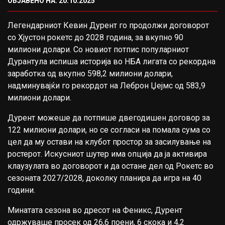
ОБЈАВЕНО НА: 20.10.2025
Легендарниот Кевин Дурент го продолжи договорот
со Хјустон рокетс до 2028 година, за вкупно 90
милиони долари. Со новиот потпис популарниот
Дурантула испиша историја во НБА лигата со рекордна
заработка од вкупно 598,2 милиони долари,
надминувајќи го рекордот на Леброн Џејмс од 583,9
милиони долари.
Дурент можеше да потпише двегодишен договор за
122 милиони долари, но се согласи на помала сума со
цел да му остави на клубот простор за засилување на
ростерот. Искусниот шутер има опција да ја активира
клаузулата во договорот и да остане дел од Рокетс во
сезоната 2027/2028, доколку планира да игра на 40
години.
Минатата сезона во дресот на Феникс, Дурент
одржуваше просек од 26,6 поени, 6 скока и 4,2