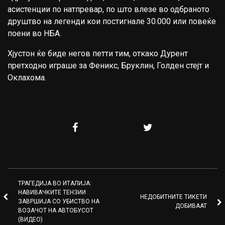
асистенции по натпревар, по што влезе во одбраното
друштво на легенди кои постигнале 30.000 или повеќе
поени во НБА.
Хјустон ќе биде негов петти тим, откако Дурент
претходно играше за Феникс, Бруклин, Голден стејт и
Оклахома.
ТРАГЕДИЈА ВО ИТАЛИЈА:
НАВИВАЧКИТЕ ТЕНЗИИ
НЕДОБИТНИТЕ ТИКЕТИ
ЗАВРШИЈА СО УБИСТВО НА
ДОБИВААТ
ВОЗАЧОТ НА АВТОБУСОТ
(ВИДЕО)