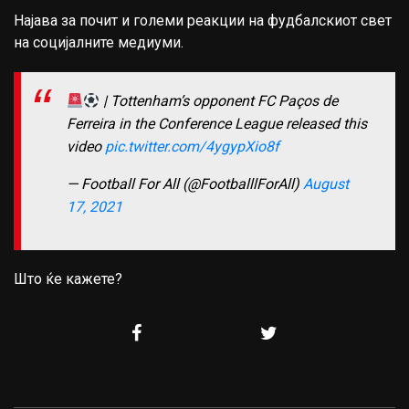
Најава за почит и големи реакции на фудбалскиот свет
на социјалните медиуми.
| Tottenham’s opponent FC Paços de
Ferreira in the Conference League released this
video
pic.twitter.com/4ygypXio8f
— Football For All (@FootballlForAll)
August
17, 2021
Што ќе кажете?