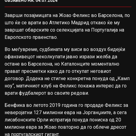
ОБЈАВЕНО НА: 04.07.2024
Заврши позајмицата на Жоао Феликс во Барселона, по
што ќе се врати во Атлетико Мадрид откако ќе му
завршат обврските со селекцијата на Португалија на
Европското првенство.
Во меѓувреме, судбината му виси во воздух бидејќи
офанзивецот неколкупати јавно изрази желба да
остане во Барселона, но Каталонците моментално
прават пресметки како да го откупат неговиот
договор. Додека не стигне конкретна понуда од „Камп
ноу“, матичниот клуб на Феликс покажа интерес да го
врати фудбалерот во своите редови.
Бенфика во летото 2019 година го продаде Феликс за
неверојатни 127 милиони евра на Јорганџиите, а сега
лисабонските Орли испратија понуда пониска од 20
милиони евра за Жоао повторно да го облече дресот
на португалскиот гигант.