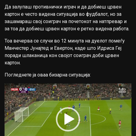
Да залупаш противнички играч и да добиеш црвен
картон е често видена ситуација во фудбалот, но за
зашамараш свој соиграч на почетокот на натпревар и
за тоа да добиеш црвен картон е ретко видена работа.
Тоа вечерва се случи во 12 минута на дуелот помеѓу
Манчестер Јунајтед и Евертон, каде што Идриса Геј
поради шлаканица кон својот соиграч доби црвен
картон.
Погледнете ја оваа бизарна ситуација:
Video
Player