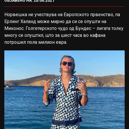
ОБЈАВЕНО НА: 26.06.2021
Норвешка не учествува на Европското првенство, па
Ерлинг Халанд може мирно да си се опушти на
Миконос. Голгетерското чудо од Бундес – лигата толку
многу се опуштил, што за шест часа во кафана
потрошил пола милион евра.