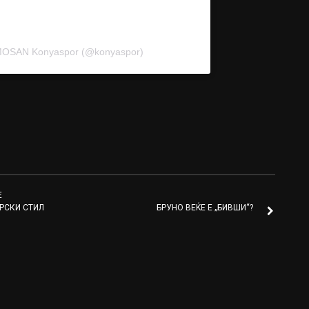
ÜMOSAN Konyaspor (@konyaspor)
Е
РСКИ СТИЛ
БРУНО ВЕЌЕ Е „БИВШИ“?