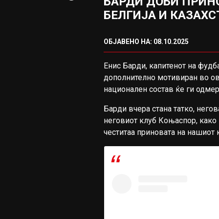
БАРДИ ДОБИ ПРИН
БЕЛГИЈА И КАЗАХС
ОБЈАВЕНО НА: 08.10.2025
Енис Барди, капитенот на фудб
дополнително мотивиран во ов
национален состав ќе ги одмер
Барди вчера стана татко, негов
неговиот клуб Коњаспор, како 
честитаа приновата на нашиот 