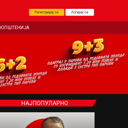
Регистрирај се
Логирај се
ООПШТЕНИЈА
НАЈПОПУЛАРНО