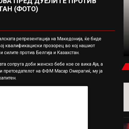
ОВА ПРЕД ДУЕЛИТЕ ПРОТИВ
ТАН (ФОТО)
ФУДБАЛ
КАРАГЕР: БЕВ УБЕДЕН ДЕКА САЛАХ ЌЕ
алската репрезентација на Македонија, ќе биде
ПОТПИШЕ ЗА МИЛАН ИЛИ ЈУВЕНТУС
ој квалификациски прозорец во кој нашиот
и силите против Белгија и Казахстан.
ата сопруга доби женско бебе кое се вика Аја, а
и претседателот на ФФМ Масар Омерагиќ, му ја
капитен.