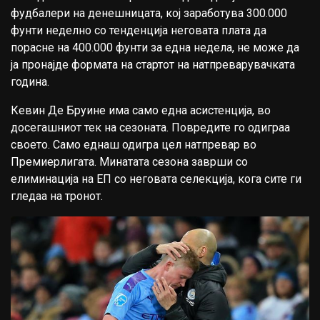
фудбалери на денешницата, кој заработува 300.000
фунти неделно со тенденција неговата плата да
порасне на 400.000 фунти за една недела, не може да
ја пронајде формата на стартот на натпреварувачката
година.
Кевин Де Бруине има само една асистенција, во
досегашниот тек на сезоната. Повредите го одиграа
своето. Само еднаш одигра цел натпревар во
Премиерлигата. Минатата сезона заврши со
елиминација на ЕП со неговата селекција, кога сите ги
гледаа на тронот.