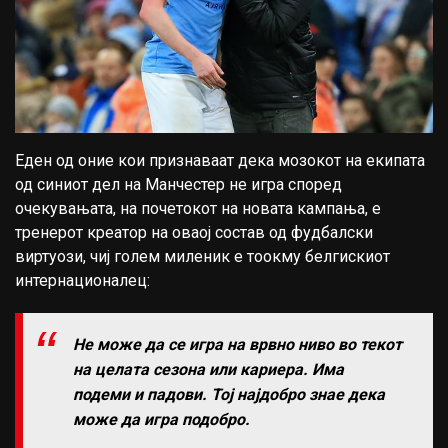
Еден од оние кои признаваат дека мозокот на екипата
од синиот дел на Манчестер не игра според
очекувањата, на почетокот на новата кампања, е
тренерот креатор на оваој состав од фудбалски
виртуози, чиј голем миленик е тоокму белгискиот
интернационалец:
Не може да се игра на врвно ниво во текот
на целата сезона или кариера. Има
подеми и падови. Тој најдобро знае дека
може да игра подобро.