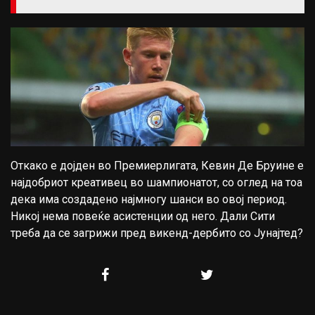
Откако е дојден во Премиерлигата, Кевин Де Бруине е
најдобриот креативец во шампионатот, со оглед на тоа
дека има создадено најмногу шанси во овој период.
Никој нема повеќе асистенции од него. Дали Сити
треба да се загрижи пред викенд-дербито со Јунајтед?