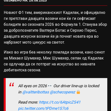
ОБЈАВЕНО НА: 26.08.2025
Новиот Ф1 тим, американскиот Кадилак, и официјално
ги претстави двајцата возачи кои ќе ги сефтисаат
болидите во сезоната 2026 во Формула 1. Станува збор
за добропознатите Валтери Ботас и Серхио Перес,
двајцата искусни возачи ќе ја почнат новата ера во
најбрзиот мото цикурс на светот.
Иако во игра беа неколку помлади возачи, како синот
на Михаел Шумахер, Мик Шумахер, сепак од Кадилак
се одлучија да се потпрат на искуство во нивната
дебитантска сезона.
All eyes on 2026
Our driver line-up is locked
in
@valtteribottas
@schecoperez
Read more:
https://t.co/6AtpicZS41
pic.twitter.com/tPDme1S7c6