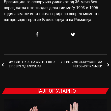
Бразилците го оспоруваа учинокот од 36 меча без
пораз, затоа што тврдат дека тие меѓу 1993 и 1996
година имале иста таква серија, но спорен момент е
натпреварот против Б селекцијата на Романија.
ИМА ЛИ НЕКОЈ НА СВЕТОТ ШТО
УСЕИН БОЛТ ЗБОРУВАШЕ ЗА
Е ПОБРЗ ОД ГАРСИЈА?
НЕГОВИОТ КАМ-БЕК
НАЈПОПУЛАРНО