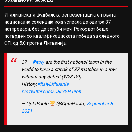
ОБЈАВЕНО НА: 09.09.2021
Италијанската фудбалска репрезентација е првата
национална селекција која успеала да одигра 37
натпревари, без да загуби меч. Рекордот беше
потврден со квалификациската победа за следното
СП, од 5:0 против Литванија.
37 –
#Italy
are the first national team in the
world to have a streak of 37 matches in a row
without any defeat (W28 D9).
History.
#ItalyLithuania
pic.twitter.com/D8IGYHJ9oh
— OptaPaolo
(@OptaPaolo)
September 8,
2021