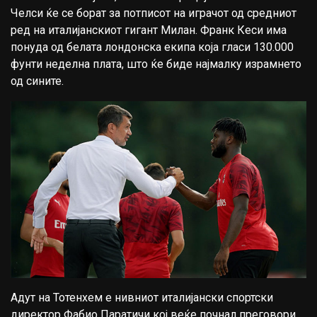
Челси ќе се борат за потписот на играчот од средниот
ред на италијанскиот гигант Милан. Франк Кеси има
понуда од белата лондонска екипа која гласи 130.000
фунти неделна плата, што ќе биде најмалку израмнето
од сините.
Адут на Тотенхем е нивниот италијански спортски
директор Фабио Паратичи кој веќе почнал преговори