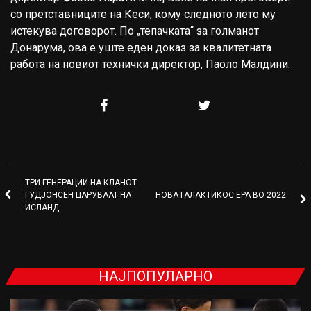
со претставниците на Кеси, кому следното лето му
истекува договорот. По „тепачката“ за голманот
Донарума, ова е уште еден доказ за квалитетната
работа на новиот технички директор, Паоло Малдини.
ТРИ ГЕНЕРАЦИИ НА КЛАНОТ
ГУДЈОНСЕН ЦАРУВААТ НА
НОВА ГАЛАКТИКОС ЕРА ВО 2022
ИСЛАНД
НАЈПОПУЛАРНО