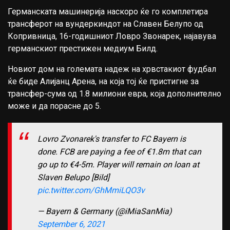
Германската машинерија наскоро ќе го комплетира
трансферот на вундеркиндот на Славен Белупо од
Копривница, 16-годишниот Ловро Звонарек, најавува
германскиот престижен медиум Билд.
Новиот дом на големата надеж на хрвстакиот фудбал
ќе биде Алијанц Арена, на која тој ќе пристигне за
трансфер-сума од 1.8 милиони евра, која дополнително
може и да порасне до 5.
Lovro Zvonarek's transfer to FC Bayern is
done. FCB are paying a fee of €1.8m that can
go up to €4-5m. Player will remain on loan at
Slaven Belupo [Bild]
pic.twitter.com/GhMmiLQO3v
— Bayern & Germany (@iMiaSanMia)
September 6, 2021