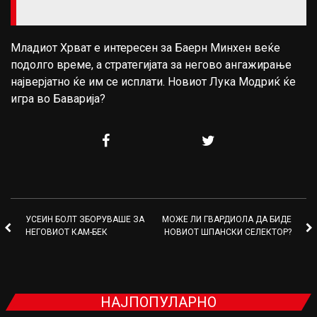
Младиот Хрват е интересен за Баерн Минхен веќе
подолго време, а стратегијата за негово ангажирање
најверјатно ќе им се исплати. Новиот Лука Модриќ ќе
игра во Баварија?
УСЕИН БОЛТ ЗБОРУВАШЕ ЗА
МОЖЕ ЛИ ГВАРДИОЛА ДА БИДЕ
НЕГОВИОТ КАМ-БЕК
НОВИОТ ШПАНСКИ СЕЛЕКТОР?
НАЈПОПУЛАРНО