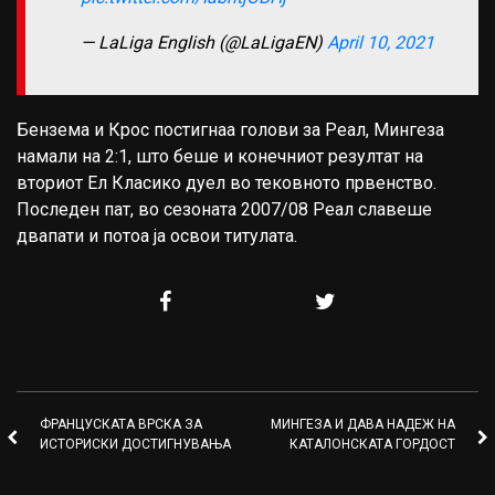
— LaLiga English (@LaLigaEN)
April 10, 2021
Бензема и Крос постигнаа голови за Реал, Мингеза
намали на 2:1, што беше и конечниот резултат на
вториот Ел Класико дуел во тековното првенство.
Последен пат, во сезоната 2007/08 Реал славеше
двапати и потоа ја освои титулата.
ФРАНЦУСКАТА ВРСКА ЗА
МИНГЕЗА И ДАВА НАДЕЖ НА
ИСТОРИСКИ ДОСТИГНУВАЊА
КАТАЛОНСКАТА ГОРДОСТ