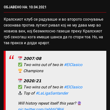
ОБЈАВЕНО НА: 10.04.2021
Кралскиот клуб се радуваше и во второто соочување
сезонава против лутиот ривал кој не му дава мир во
новиов век, кој безмилосно газеше преку Кралскиот
грб секогаш кога имаше шанса да го стори тоа. Но, на
таа пракса и дојде крајот.
𝟮𝟬𝟬𝟳/𝟬𝟴
Two wins out of two in
#ElClasico
Champions
𝟮𝟬𝟮𝟬/𝟮𝟭
Two wins out of two in
#ElClasico
Top of
#LaLigaSantander
Will history repeat itself this year?
pic.twitter.com/IabhtjOBHj