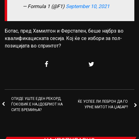
— Formula 1 (@F1)
September 10, 2021
Ботас, пред Хамилтон и Ферстапен, беше најбрз во
квалификациската сесија. Кој ќе се избори за пол-
позицијата во спринтот?
ОТИДЕ УШТЕ ЕДЕН РЕКОРД,
ЌЕ УСПЕЕ ЛИ ЛЕБРОН ДА ГО
ЃОКОВИЌ Е НАЈДОБРИОТ НА
УРНЕ МИТОТ НА ЏАБАР?
СИТЕ ВРЕМИЊА?