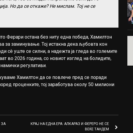
ија. Но да се откаже? Не мислам. Тој не се
што Ферари остана без ниту една победа, Хамилтон
а за заминување. Тој истакна дека љубовта кон
ди сè уште се силни, а надежта ја гледа во големите
ат во 2026 година, со новиот изглед на болидите,
инамички регулативи.
екуваме Хамилтон да се повлече пред се поради
поред проценките, тој заработува околу 50 милиони
 ЗА
КРАЈ НА ЕДНА ЕРА: АЛКАРАЗ И ФЕРЕРО НЕ СЕ
ВЕЌЕ ТАНДЕМ