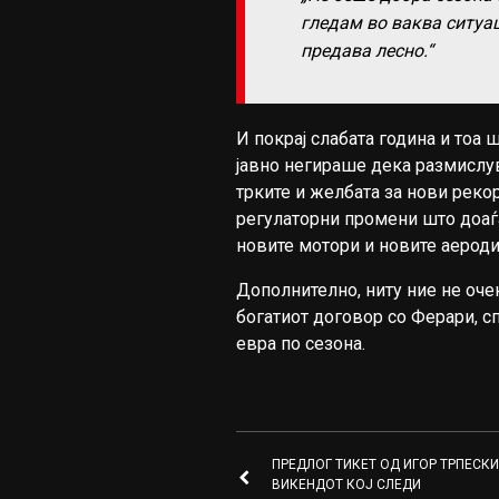
гледам во ваква ситуац
предава лесно.“
И покрај слабата година и тоа 
јавно негираше дека размислув
трките и желбата за нови рекор
регулаторни промени што доаѓа
новите мотори и новите аерод
Дополнително, ниту ние не оч
богатиот договор со Ферари, с
евра по сезона.
ПРЕДЛОГ ТИКЕТ ОД ИГОР ТРПЕСКИ
ВИКЕНДОТ КОЈ СЛЕДИ