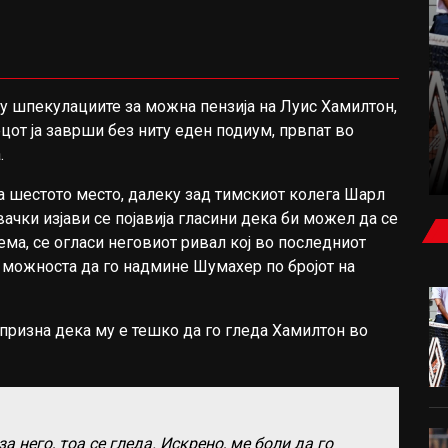
ТИПУВАМЕ
у шпекулациите за можна пензија на Луис Хамилтон,
цот ја заврши без ниту еден подиум, првпат во
ПРЕДЛОГ ТИКЕТ ЗА СРЕДА-ЧЕТВРТОК ОД
.
ИГОР ТРПЕСКИ
а шестото место, далеку зад тимскиот колега Шарл
ачки изјави се појавија гласини дека би можел да се
ема, се огласи неговиот ривал кој во последниот
ма можноста да го надмине Шумахер по бројот на
y, призна дека му е тешко да го гледа Хамилтон во
а него, тоа се гледа. Искрено, ме боли да го