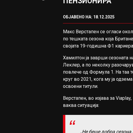
ПЕНЗИОНИРА
ОБЈАВЕНО НА: 18.12.2025
Макс Верстапен се огласи окол
по тешката сезона која Британе
својата 19-годишна Ф1 кариера
Хамилтон ја заврши сезоната н
Леклер, а по неколку разочарув
повлече од Формула 1. На таа т
круг во 2021, кога му ја одзе
освоени титули.
Верстапен, во изјава за Viapla
ваква ситуација:
„Не беше добра сезона з