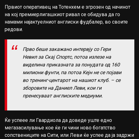
Првиот оперативец на Тотенхем е згрозен од начинот
на кој премиерлигашкиот ривал се обидува да го
намами најактуелниот англиски фудбалер, во своите
редови.
Прво беше закажано интервју со Гери
Невил за Скај Спортс, потоа излезе на
виделина приказната за понудата од 160
милиони фунти, па потоа Кејн не се појави
во тренинг-центарот на нашиот клуб. – се
зборовите на Даниел Леви, кои ги
пренесуваат англиските медиуми.
Ќе успеее ли Гвардиола да доведе уште едно
мегазасилување кое ќе ги чини ново богатство
сопствениците на Сити, или Леви ќе успее да ја задржи