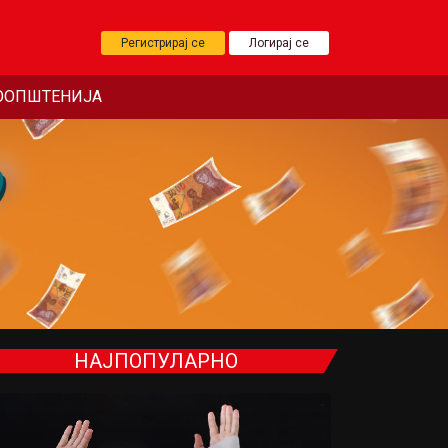
Регистрирај се
Логирај се
ООПШТЕНИЈА
НАЈПОПУЛАРНО