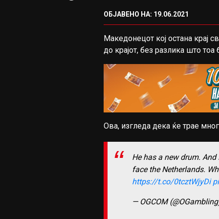
ОБЈАВЕНО НА: 19.06.2021
Македонецот кој остана крај с
до крајот, без разлика што тоа
Ова, изгледа дека ќе трае мног
He has a new drum. And it
face the Netherlands. Wh
https://t.co/0tcztWjyDi
p
— OGCOM (@OGambling