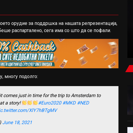
воето орудие за поддршка на нашата репрезентација,
ТЕНИС
 беше распарталено, сега има со што да се пофали.
ЛОШИ ВЕСТИ ЗА СИНЕР? ИТНО ЗАВРШИ ВО
ОРТОПЕДСКА КЛИНИКА
у, многу подолго:
 comes just in time for the trip to Amsterdam to
at a story!
#Euro2020
#MKD
#NED
ic.twitter.com/XlY7hBTgMV
)
June 18, 2021