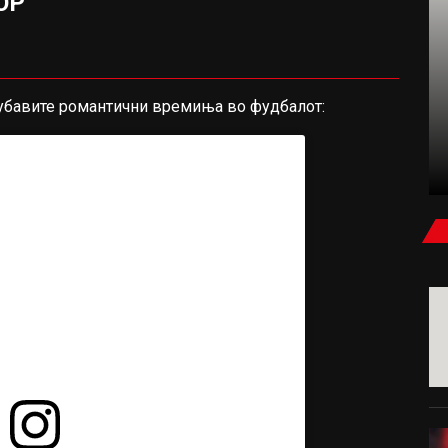
ОР
ФУДБАЛ
 убавите романтични времиња во фудбалот:
КАРАГЕР: БЕВ УБЕДЕН ДЕКА САЛАХ ЌЕ
ПОТПИШЕ ЗА МИЛАН ИЛИ ЈУВЕНТУС