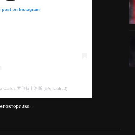
s post on Instagram
rto Carlos 罗伯特卡洛斯 (@oficialrc3)
 неповторлива…