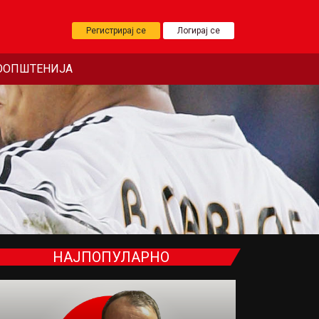
Регистрирај се
Логирај се
ООПШТЕНИЈА
НАЈПОПУЛАРНО