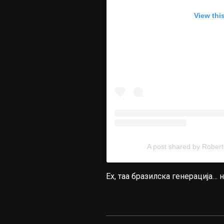
View thi
A post shared by Robe
Ех, таа бразилска генерација…