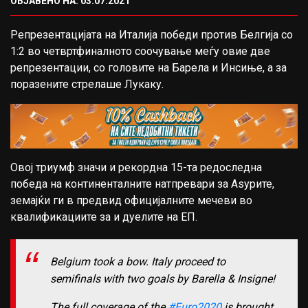
ОБЈАВЕНО НА: 03.07.2021
Репрезентацијата на Италија победи против Белгија со
1:2 во четвртфиналното соочување меѓу овие две
репрезентации, со головите на Барела и Инсиње, а за
поразените стрелаше Лукаку.
Овој триумф значи и рекордна 15-та редоследна
победа на континенталните натпревари за Аѕурите,
земајќи ги в предвид официјалните мечеви во
квалификациите за и дуелите на ЕП.
Belgium took a bow. Italy proceed to
semifinals with two goals by Barella & Insigne!
The full coverage of the
#Euro2020
is brought