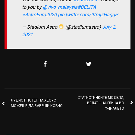
to you by
@vivo_malaysia
#BELITA
#AstroEuro2020
pic.twitter.com/9fmjzHaggP
— Stadium Astro
(@stadiumastro)
July 2,
2021
СТАТИСТИЧКИТЕ МОДЕЛИ,
ЛУДИОТ ПОТЕГ НА ХЕСУС
ВЕЛАТ – АНГЛИЈА ВО
МОЖЕШЕ ДА ЗАВРШИ КОБНО
ФИНАЛЕТО