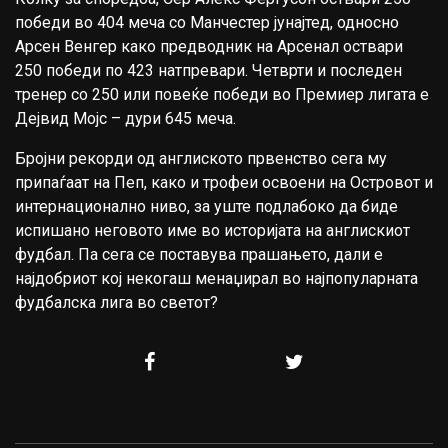
победи во 404 меча со Манчестер јунајтед, односно
Арсен Венгер како предводник на Арсенал оствари
250 победи по 423 натпревари. Четврти и последен
тренер со 250 или повеќе победи во Премиер лигата е
Дејвид Мојс – дури 645 меча.
Бројни рекорди од англиското првенство сега му
припаѓаат на Пеп, како и трофеи освоени на Островот и
интернационално ниво, за уште подлабоко да биде
испишано неговото име во историјата на англискиот
фудбал. Па сега се поставува прашањето, дали е
најдобриот кој некогаш менаџирал во најпопуларната
фудбалска лига во светот?