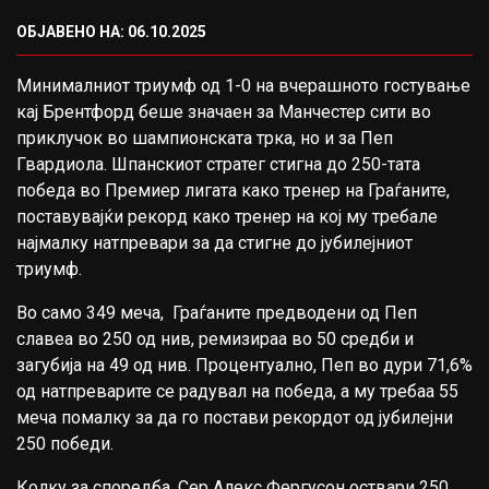
ОБЈАВЕНО НА: 06.10.2025
Минималниот триумф од 1-0 на вчерашното гостување
кај Брентфорд беше значаен за Манчестер сити во
приклучок во шампионската трка, но и за Пеп
Гвардиола. Шпанскиот стратег стигна до 250-тата
победа во Премиер лигата како тренер на Граѓаните,
поставувајќи рекорд како тренер на кој му требале
најмалку натпревари за да стигне до јубилејниот
триумф.
Во само 349 меча, Граѓаните предводени од Пеп
славеа во 250 од нив, ремизираа во 50 средби и
загубија на 49 од нив. Процентуално, Пеп во дури 71,6%
од натпреварите се радувал на победа, а му требаа 55
меча помалку за да го постави рекордот од јубилејни
250 победи.
Колку за споредба, Сер Алекс Фергусон оствари 250