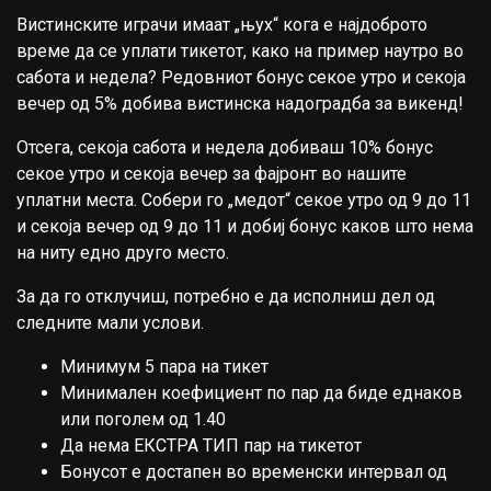
Вистинските играчи имаат „њух“ кога е најдоброто
време да се уплати тикетот, како на пример наутро во
сабота и недела? Редовниот бонус секое утро и секоја
вечер од 5% добива вистинска надоградба за викенд!
Отсега, секоја сабота и недела добиваш 10% бонус
секое утро и секоја вечер за фајронт во нашите
уплатни места. Собери го „медот“ секое утро од 9 до 11
и секоја вечер од 9 до 11 и добиј бонус каков што нема
на ниту едно друго место.
За да го отклучиш, потребно е да исполниш дел од
следните мали услови.
Минимум 5 пара на тикет
Минимален коефициент по пар да биде еднаков
или поголем од 1.40
Да нема ЕКСТРА ТИП пар на тикетот
Бонусот е достапен во временски интервал од