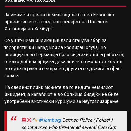
ОБЈАВЕНО НА: 16.06.2024
Ја имаме и првата немила сцена на ова Европско
првенство и тоа пред натпреварот на Полска и
Холандија во Хамбург.
Се уште нема индикации дали станува збор за
терористички напад или за изолиран случај, но
полицијата во Германија брзо си ја завршила работата,
откако добила пријава дека човек со молотов коктел
во едната рака и секира во другата се движи во фан
зоната.
На следниот линк можете да го видите немилиот
инцидент, а напаѓачот е во болница бидејќи не биле
употребени вистински куршуми за неутрализирање.
#Hamburg
German Police ( Polizei )
shoot a man who threatened several Euro Cup