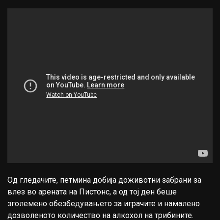
Од гледачите, петмина добија доживотни забрани за
влез во арената на Пистонс, а од тој ден беше
зголемено обезбедувањето за играчите и намалено
дозволеното количество на алкохол на трибините.