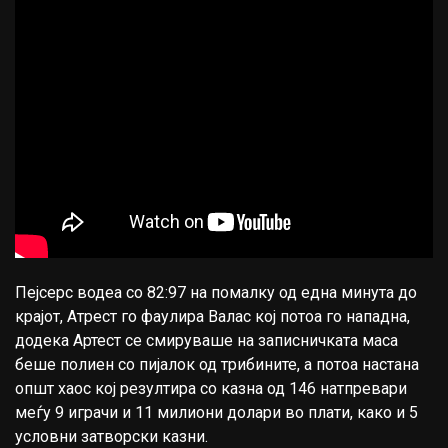
Пејсерс водеа со 82:97 на помалку од една минута до
крајот, Атрест го фаулира Валас кој потоа го нападна,
додека Артест се смируваше на записничката маса
беше полиен со пијалок од трибините, а потоа настана
општ хаос кој резултира со казна од 146 натпревари
меѓу 9 играчи и 11 милиони долари во плати, како и 5
условни затворски казни.