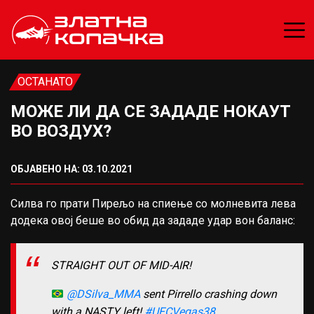
ОСТАНАТО
МОЖЕ ЛИ ДА СЕ ЗАДАДЕ НОКАУТ
ВО ВОЗДУХ?
ОБЈАВЕНО НА: 03.10.2021
Силва го прати Пирељо на спиење со молневита лева
додека овој беше во обид да зададе удар вон баланс:
STRAIGHT OUT OF MID-AIR!
@DSilva_MMA
sent Pirrello crashing down
with a NASTY left!
#UFCVegas38