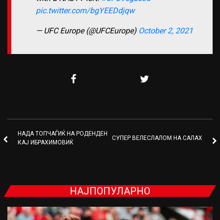
pic.twitter.com/bgYEEDdjqw
— UFC Europe (@UFCEurope)
October 2, 2021
НАДА ТОПЧАЃИЌ НА РОДЕНДЕН
СУПЕР ВЕЛЕСЛАЛОМ НА САЛАХ
КАЈ ИБРАХИМОВИЌ
НАЈПОПУЛАРНО