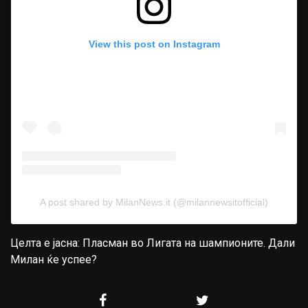
View this post on Instagram
A post shared by MilanNews.it (@milannewsitofficial)
Целта е јасна: Пласман во Лигата на шампионите. Дали
Милан ќе успее?