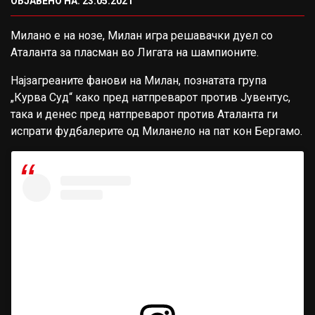
ОБЈАВЕНО НА: 23.05.2021
Милано е на нозе, Милан игра решавачки дуел со
Аталанта за пласман во Лигата на шампионите.
Најзагреаните фанови на Милан, познатата група
„Курва Суд“ како пред натпреварот против Јувентус,
така и денес пред натпреварот против Аталанта ги
испрати фудбалерите од Миланело на пат кон Бергамо.