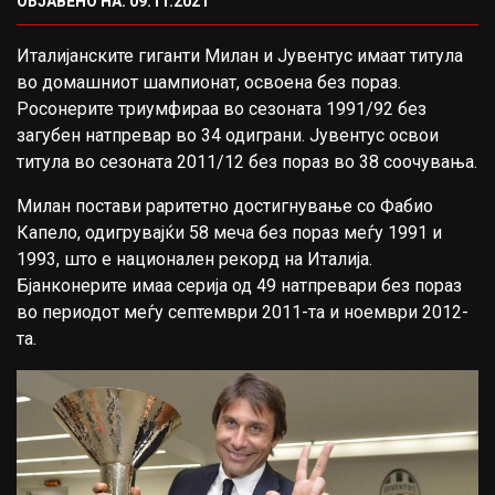
ОБЈАВЕНО НА: 09.11.2021
Италијанските гиганти Милан и Јувентус имаат титула
во домашниот шампионат, освоена без пораз.
Росонерите триумфираа во сезоната 1991/92 без
загубен натпревар во 34 одиграни. Јувентус освои
титула во сезоната 2011/12 без пораз во 38 соочувања.
Милан постави раритетно достигнување со Фабио
Капело, одигрувајќи 58 меча без пораз меѓу 1991 и
1993, што е национален рекорд на Италија.
Бјанконерите имаа серија од 49 натпревари без пораз
во периодот меѓу септември 2011-та и ноември 2012-
та.