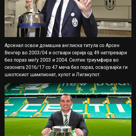
Арсенал освои домашна англиска титула со Арсен
Венгер во 2003/04 и оствари серија од 49 натпревари
без пораз меѓу 2003 и 2004. Селтик триумфира во
сезоната 2016/17 со 47 меча без пораз, освојувајќи ги
шкотскиот шампионат, купот и Лигакупот.