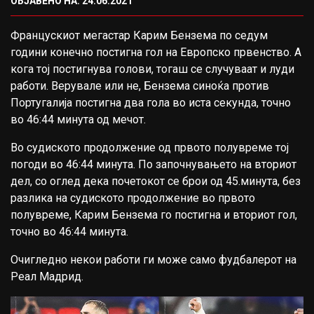
ОБЈАВЕНО НА: 24.06.2021
Францускиот мегастар Карим Бензема по седум
години конечно постигна гол на Европско првенство. А
кога тој постигнува голови, тогаш се случуваат и луди
работи. Верувале или не, Бензема синоќа против
Португалија постигна два гола во иста секунда, точно
во 46:44 минута од мечот.
Во судиското продолжение од првото полувреме тој
погоди во 46:44 минута. По започнувањето на вториот
дел, со оглед дека почетокот се брои од 45.минута, без
разлика на судиското продолжение во првото
полувреме, Карим Бензема го постигна и вториот гол,
точно во 46:44 минута.
Очигледно некои работи ги може само фудбалерот на
Реал Мадрид.