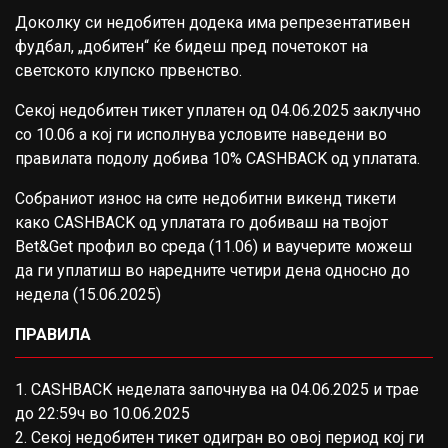
Доколку си недобитен додека има репрезентативен
фудбал, „добитен“ ќе бидеш пред почетокот на
светското клупско првенство.
Секој недобитен тикет уплатен од 04.06.2025 заклучно
со 10.06 а кој ги исполнува условите наведени во
правилата подолу добива 10% CASHBACK од уплатата.
Собраниот износ на сите недобитни викенд тикети
како CASHBACK од уплатата го добиваш на твојот
Bet&Get профил во среда (11.06) и ваучерите можеш
да ги уплатиш во наредните четири дена односно до
недела (15.06.2025)
ПРАВИЛА
1. CASHBACK неделата започнува на 04.06.2025 и трае
до 22:59ч во 10.06.2025
2. Секој недобитен тикет одигран во овој период кој ги