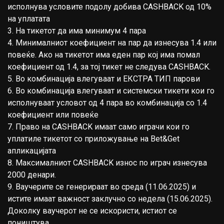
исполнува условите подолу добива CASHBACK од 10%
на уплатата
3. На тикетот да има минимум 4 пара
4. Минималниот коефициент на пар да изнесува 1.4 или
повеќе. Ако на тикетот има еден пар кој има помал
коефициент од 1.4, за тој тикет не следува CASHBACK.
5. Во комбинација влегуваат и ЕКСТРА ТИП парови
6. Во комбинација влегуваат и системски тикети кои го
исполнуваат условот од 4 пара во комбинација со 1.4
коефициент или повеќе
7. Право на CASHBACK имаат само играчи кои го
уплатиле тикетот со приложување на Bet&Get
апликацијата
8. Максималниот CASHBACK износ по играч изнесува
2000 денари.
9. Ваучерите се генерираат во среда (11.06.2025) и
истите имаат важност заклучно со недела (15.06.2025).
Доколку ваучерот не се искористи, истиот се
поништува.