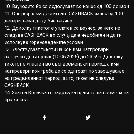
10. Ваучерите ќе се доделуваат во износ од 100 денари
11. Оној кој нема достигнато CASHBACK износ од 100
денари, нема да добие ваучер.
12. Доколку тикетот е уплатен со ваучер, за него не
следува CASHBACK во случај да е недобитен и да ги
исполнува горенаведените услови.
13. Учествуваат тикети на кои има натпревари
заклучно до вторник (10.06.2025) до 23:59ч. Доколку
тикетот е уплатен во овој временски период, а има
натпревари кои треба да се одиграат по завршување
на предвидениот период, за тој тикет не следува
CASHBACK.
14. Златна Копачка го задржува правото на промена на
правилата.