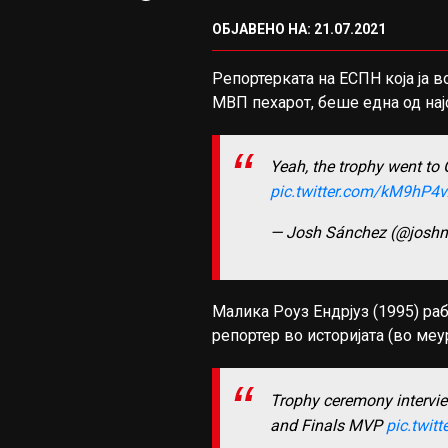
ОБЈАВЕНО НА: 21.07.2021
Репортерката на ЕСПН која ја 
МВП пехарот, беше една од нај
Yeah, the trophy went to
pic.twitter.com/kM9hP4
— Josh Sánchez (@josh
Малика Роуз Ендрјуз (1995) раб
репортер во историјата (во меу
Trophy ceremony interv
and Finals MVP
pic.twit