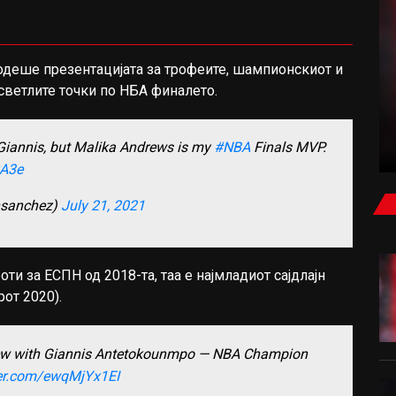
водеше презентацијата за трофеите, шампионскиот и
ФУДБАЛ
светлите точки по НБА финалето.
ЕЛ КЛАСИКО ЗА РОДРИ: БАРСЕЛОНА ВЛЕЗЕ
ВО ИГРА
 Giannis, but Malika Andrews is my
#NBA
Finals MVP.
vA3e
nsanchez)
July 21, 2021
оти за ЕСПН од 2018-та, таа е најмладиот сајдлајн
рот 2020).
iew with Giannis Antetokounmpo — NBA Champion
ter.com/ewqMjYx1EI