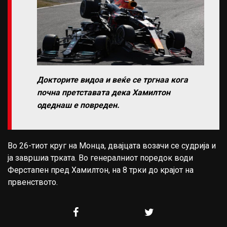
Докторите видоа и веќе се тргнаа кога
почна претставата дека Хамилтон
одеднаш е повреден.
Во 26-тиот круг на Монца, двајцата возачи се судрија и
ја завршиа трката. Во генералниот поредок води
Ферстапен пред Хамилтон, на 8 трки до крајот на
првенството.