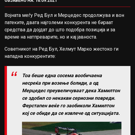
ОБЈАВЕНО НА: 16.09.2021
Војната меѓу Ред Бул и Мерцедес продолжува и вон
патеките, двата најголеми конкурента не бираат
средства да дојдат до што подобра позиција и за
време на натпреварите, но и кај јавноста.
Советникот на Ред Бул, Хелмут Марко жестоко ги
нападна конкурентите:
Тоа беше една сосема вообичаена
несреќа при возење болиди, а од
Мерцедес преувеличуваат дека Хамилтон
се здобил со некакви сериозни повреди.
Ферстапен веќе го заобиколи Хамилтон
кој се обиде да се извлече од ситуацијата.