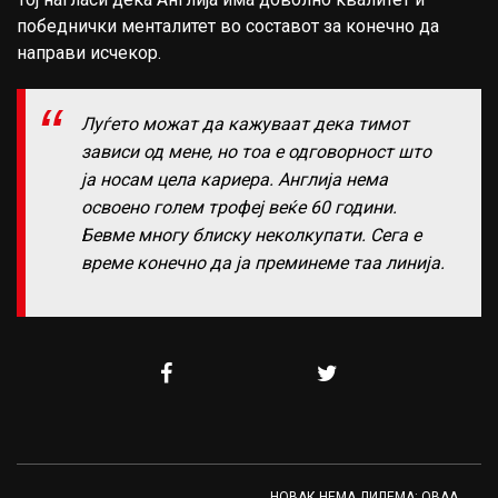
победнички менталитет во составот за конечно да
направи исчекор.
Луѓето можат да кажуваат дека тимот
зависи од мене, но тоа е одговорност што
ја носам цела кариера. Англија нема
освоено голем трофеј веќе 60 години.
Бевме многу блиску неколкупати. Сега е
време конечно да ја преминеме таа линија.
НОВАК НЕМА ДИЛЕМА: ОВАА