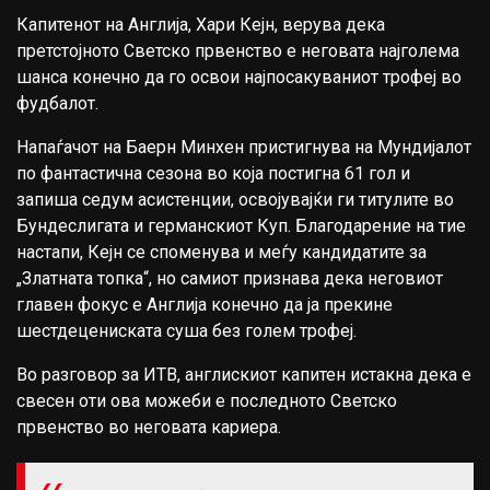
Капитенот на Англија, Хари Кејн, верува дека
претстојното Светско првенство е неговата најголема
шанса конечно да го освои најпосакуваниот трофеј во
фудбалот.
Напаѓачот на Баерн Минхен пристигнува на Мундијалот
по фантастична сезона во која постигна 61 гол и
запиша седум асистенции, освојувајќи ги титулите во
Бундеслигата и германскиот Куп. Благодарение на тие
настапи, Кејн се споменува и меѓу кандидатите за
„Златната топка“, но самиот признава дека неговиот
главен фокус е Англија конечно да ја прекине
шестдецениската суша без голем трофеј.
Во разговор за ИТВ, англискиот капитен истакна дека е
свесен оти ова можеби е последното Светско
првенство во неговата кариера.