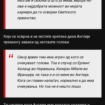
наоѓам и сезоната што ја имав, веројатно
ова е најдобрата можност во мојата
кариера да го освојам Светското
првенство.
Кејн се осврна и на честите критики дека Англија
премногу зависи од неговите голови.
Секој врвен тим има играч од кого се
очекуваат голови. Тоа е случај со Ерлинг
Халанд во Норвешка, Килијан Мбапе во
Франција, па така е и со мене во Англија.
Кога си главен напаѓач, нормално е да има
очекувања. Но тоа не е нешто лошо.
Тој нагласи дека Англија има доволно квалитет и