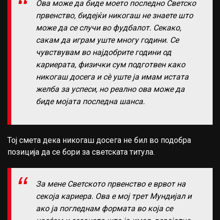
Ова може да биде моето последно Светско
првенство, бидејќи никогаш не знаете што
може да се случи во фудбалот. Секако,
сакам да играм уште многу години. Се
чувствувам во најдобрите години од
кариерата, физички сум подготвен како
никогаш досега и сè уште ја имам истата
желба за успеси, но реално ова може да
биде мојата последна шанса.
Тој смета дека никогаш досега не бил во подобра
позиција да се бори за светската титула.
За мене Светското првенство е врвот на
секоја кариера. Ова е мој трет Мундијал и
ако ја погледнам формата во која се