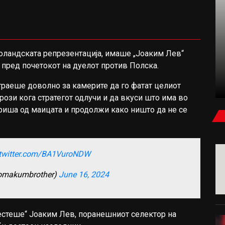
ФУДБАЛ
оландската репрезентација, имаше „Јоаким Лев“
пред почетокот на дуелот против Полска.
КАРАГЕР: БЕВ УБЕДЕН ДЕКА САЛАХ ЌЕ
ПОТПИШЕ ЗА МИЛАН ИЛИ ЈУВЕНТУС
 траеше доволно за камерите да го фатат целиот
грози кога стратегот одлучи и да вкуси што има во
збриша од маицата и продолжи како ништо да не се
.twitter.com/BA1VuroNDW
somakumbrother)
June 16, 2024
честеше“ Јоаким Лев, поранешниот селектор на