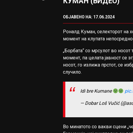
КУМАН (ВИДЕО)
ОБЈАВЕНО НА: 17.06.2024
Роналд Куман, селекторот на х
момент на клупата непосредно 
„Борбата“ со мрсулот во носот
момент, па целата јавност се з
носот, го излижа прстот, се и
случило.
Idi bre Kumane
pic
— Dobar Loš Vučić (@a
Во минатото со вакви сцени „