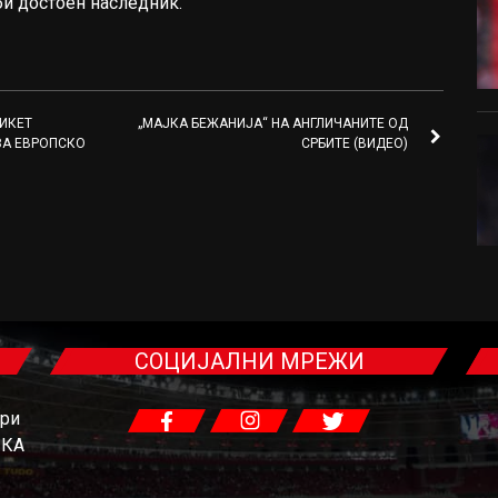
би достоен наследник.
ТИКЕТ
„МАЈКА БЕЖАНИЈА“ НА АНГЛИЧАНИТЕ ОД
ЗА ЕВРОПСКО
СРБИТЕ (ВИДЕО)
СОЦИЈАЛНИ МРЕЖИ
гри
ЧКА