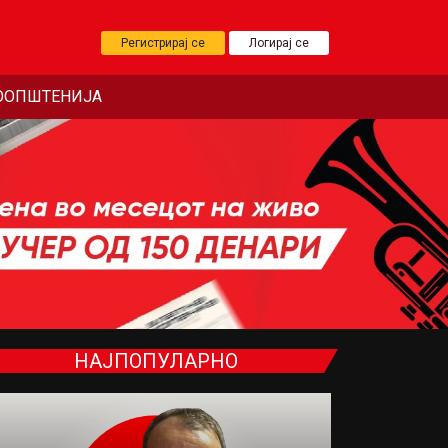
Регистрирај се
Логирај се
ООПШТЕНИЈА
НАЈПОПУЛАРНО