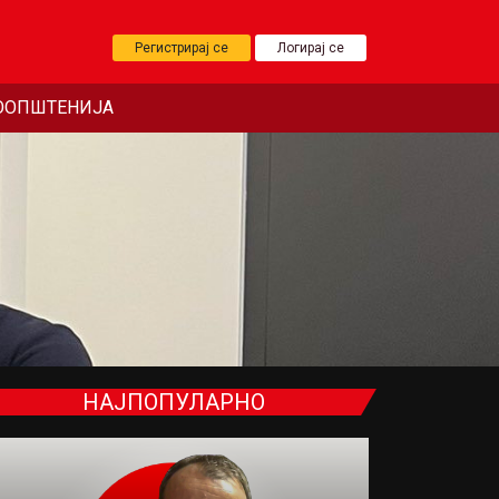
Регистрирај се
Логирај се
ООПШТЕНИЈА
НАЈПОПУЛАРНО