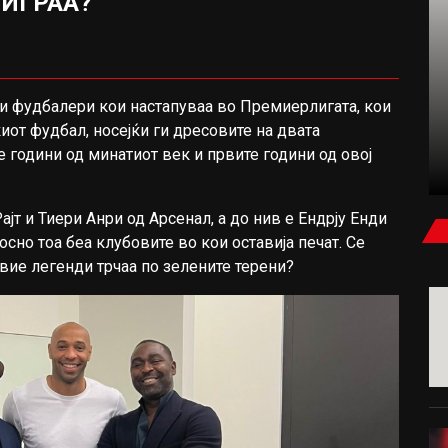
 ИГРАА?
ФУДБАЛ
ни фудбалери кои настапуваа во Премиерлигата, кои
иот фудбал, носејќи ги дресовите на двата
КАРАГЕР: БЕВ УБЕДЕН ДЕКА САЛАХ ЌЕ
е години од минатиот век и првите години од овој
ПОТПИШЕ ЗА МИЛАН ИЛИ ЈУВЕНТУС
ајт и Тиери Анри од Арсенал, а до нив е Ендрју Енди
осно тоа беа клубовите во кои оставија печат. Се
вие легенди трчаа по зелените терени?