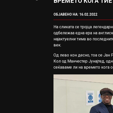
ВРЕМЕТО КОГА ТИЕ
ОБЈАВЕНО НА: 16.02.2022
На сликата се тројца легендар
одбележаа една ера на англиск
најактуелни тима во последнит
век.
Од лево кон десно, тоа се Јан Р
Кол од Манчестер Јунајтед, одн
сеќаваме ли на времето кога о