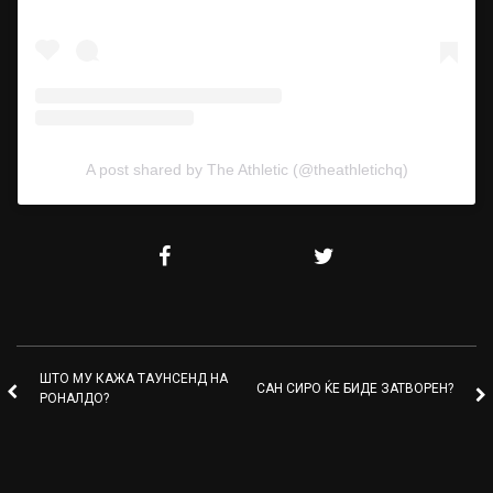
A post shared by The Athletic (@theathletichq)
ШТО МУ КАЖА ТАУНСЕНД НА
САН СИРО ЌЕ БИДЕ ЗАТВОРЕН?
РОНАЛДО?