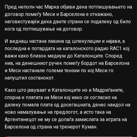
Пред неполн час Марка објави дека потпишувањето на
договор помеѓу Меси и Барселона е откажано,
наговестувајќи дека двете страни се подалеку од било
кога од потпишување на договор.
И веднаш настана лавина од шпекулации и најави, а
последна е потврдата на каталонското радио RAC1 кој
важи како близок медиум до Каталонците. Според
нив, на денешниот ручек помеѓу бордот на Барселона
и Меси настанале големи тензии по кој Меси го
напуштил состанокот.
Како што јавуваат и Каталонците но и Мадриѓаните,
спорна е платата на Меси кој иако се согласил на
далеку помала плата од досегашната, денес наидол на
ново намалување на предлогот, а исто така на
Аргентинецот не му се допаѓа замислата за играта на
Барселона од страна на тренерот Куман.