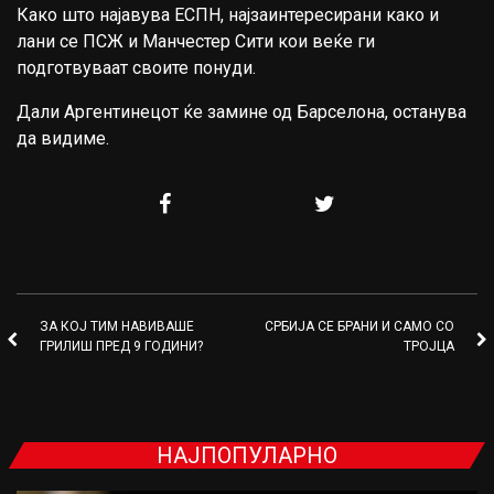
Како што најавува ЕСПН, најзаинтересирани како и
лани се ПСЖ и Манчестер Сити кои веќе ги
подготвуваат своите понуди.
Дали Аргентинецот ќе замине од Барселона, останува
да видиме.
ЗА КОЈ ТИМ НАВИВАШЕ
СРБИЈА СЕ БРАНИ И САМО СО
ГРИЛИШ ПРЕД 9 ГОДИНИ?
ТРОЈЦА
НАЈПОПУЛАРНО