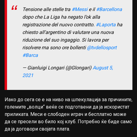
Tensione alle stelle tra
#Messi
e il
#Barcellona
dopo che La Liga ha negato l’ok alla
registrazione del nuovo contratto.
#Laporta
ha
chiesto all’argentino di valutare una nuova
riduzione del suo ingaggio. Si lavora per
risolvere ma sono ore bollenti
@tvdellosport
#Barca
— Gianluigi Longari (@Glongari)
August 5,
2021
Иако до сега се е на ниво на шпекулација за причините,
големите „волци“ веќе се подготвени да ја искористат
приликата. Меси е слободен играч и бесплатно може
да се пресели во било кој клуб. Потребно ќе биде само
да ја договори својата плата.