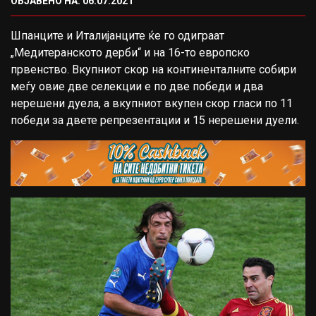
ОБЈАВЕНО НА: 06.07.2021
Шпанците и Италијанците ќе го одиграат
„Медитеранското дерби“ и на 16-то европско
првенство. Вкупниот скор на континенталните собири
меѓу овие две селекции е по две победи и два
нерешени дуела, а вкупниот вкупен скор гласи по 11
победи за двете репрезентации и 15 нерешени дуели.