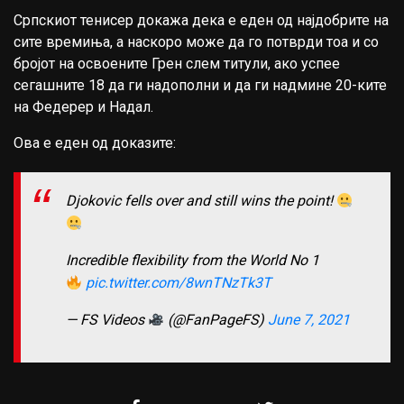
Српскиот тенисер докажа дека е еден од најдобрите на
сите времиња, а наскоро може да го потврди тоа и со
бројот на освоените Грен слем титули, ако успее
сегашните 18 да ги надополни и да ги надмине 20-ките
на Федерер и Надал.
Ова е еден од доказите:
Djokovic fells over and still wins the point!
Incredible flexibility from the World No 1
pic.twitter.com/8wnTNzTk3T
— FS Videos
(@FanPageFS)
June 7, 2021