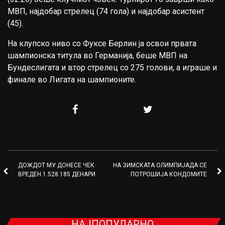
МВП, најдобар стрелец (74 гола) и најдобар асистент
(45).
На клупско ниво со Фуксе Берлин ја освои првата
шампионска титула во Германија, беше МВП на
Бундеслигата и втор стрелец со 275 голови, а играше и
финале во Лигата на шампионите.
ДОЖДОТ МУ ДОНЕСЕ ЧЕК
НА ЗИМСКАТА ОЛИМПИЈАДА СЕ
ВРЕДЕН 1.528.185 ДЕНАРИ
ПОТРОШИЈА КОНДОМИТЕ
НАЈПОПУЛАРНО