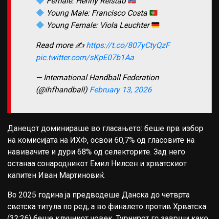
Female: Henny Reistad
Young Male: Francisco Costa
Young Female: Viola Leuchter
Read more ✍️
https://t.co/807yCtyQzF
pic.twitter.com/sKpE07b1Aa
— International Handball Federation
(@ihfhandball)
February 13, 2026
Данецот доминираше во гласањето: беше прв избор
на комисијата на ИХФ, освои 60,7% од гласовите на
навивачите и дури 68% од селекторите. Зад него
останаа сонародникот Емил Нилсен и хрватскиот
капитен Иван Мартиновиќ.
Во 2025 година ја предводеше Данска до четврта
светска титула по ред, а во финалето против Хрватска
(32:26) беше клучниот човек. Турнирот го заврши како