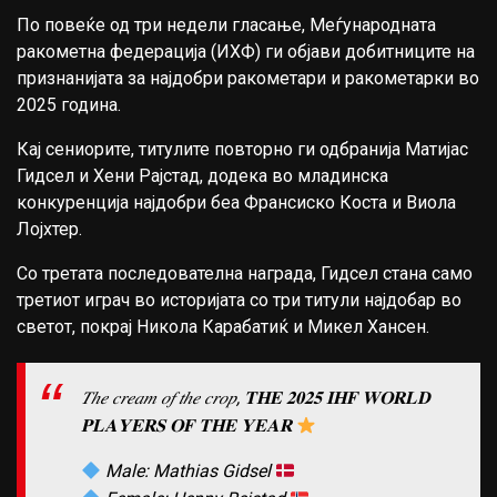
По повеќе од три недели гласање, Меѓународната
ракометна федерација (ИХФ) ги објави добитниците на
признанијата за најдобри ракометари и ракометарки во
2025 година.
Кај сениорите, титулите повторно ги одбранија Матијас
Гидсел и Хени Рајстад, додека во младинска
конкуренција најдобри беа Франсиско Коста и Виола
Лојхтер.
Со третата последователна награда, Гидсел стана само
третиот играч во историјата со три титули најдобар во
светот, покрај Никола Карабатиќ и Микел Хансен.
𝑇ℎ𝑒 𝑐𝑟𝑒𝑎𝑚 𝑜𝑓 𝑡ℎ𝑒 𝑐𝑟𝑜𝑝, 𝐓𝐇𝐄 𝟐𝟎𝟐𝟓 𝐈𝐇𝐅 𝐖𝐎𝐑𝐋𝐃
𝐏𝐋𝐀𝐘𝐄𝐑𝐒 𝐎𝐅 𝐓𝐇𝐄 𝐘𝐄𝐀𝐑
Male: Mathias Gidsel