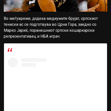
Во меѓувреме, додека медиумите брујат, српскиот
тениски ас се подготвува во Црна Гора, заедно со
Марко Јариќ, поранешниот српски кошаркарски
репрезентативец и НБА играч: