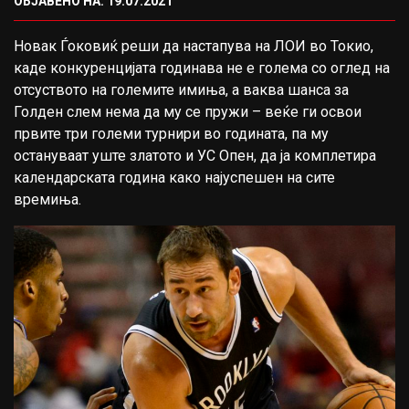
ОБЈАВЕНО НА: 19.07.2021
Новак Ѓоковиќ реши да настапува на ЛОИ во Токио,
каде конкуренцијата годинава не е голема со оглед на
отсуството на големите имиња, а ваква шанса за
Голден слем нема да му се пружи – веќе ги освои
првите три големи турнири во годината, па му
остануваат уште златото и УС Опен, да ја комплетира
календарската година како најуспешен на сите
времиња.